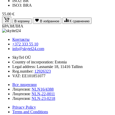
ISO2: BR
ISO3: BRA
55.00 €
В корзину
В избранное
К сравнению
БРАЗИЛИА
Контакты
+372 333 55 10
info@skytel24.com
SkyTel OÜ
Country of incorporation: Estonia
Legal address: Lasnamäe 18, 11416 Tallinn
Reg.number:
12926323
VAT: EE101851077
Все лицензии
Лицензия:
NLN16/4388
Лицензия:
NLN-22-0011
Лицензия:
NLN-23-0218
Privacy Policy
Terms and Conditions