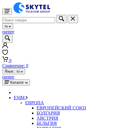
ru
ru
en
ee
0
Сравнение:
0
Язык::
ru
ru
en
ee
Каталог
ESIM
ЕВРОПА
ЕВРОПЕЙСКИЙ СОЮЗ
БОЛГАРИЯ
АВСТРИЯ
БЕЛЬГИЯ