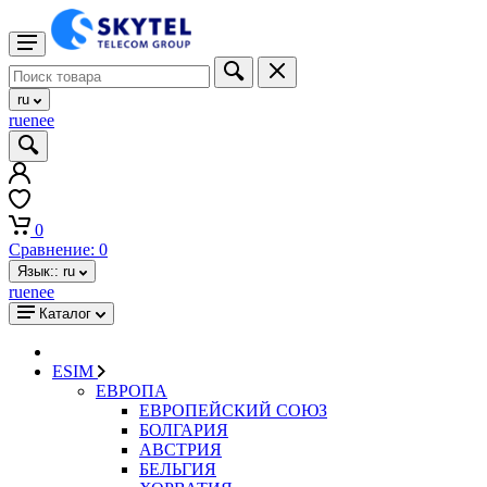
ru
ru
en
ee
0
Сравнение:
0
Язык::
ru
ru
en
ee
Каталог
ESIM
ЕВРОПА
ЕВРОПЕЙСКИЙ СОЮЗ
БОЛГАРИЯ
АВСТРИЯ
БЕЛЬГИЯ