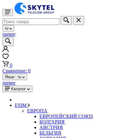
ru
ru
en
ee
0
Сравнение:
0
Язык::
ru
ru
en
ee
Каталог
ESIM
ЕВРОПА
ЕВРОПЕЙСКИЙ СОЮЗ
БОЛГАРИЯ
АВСТРИЯ
БЕЛЬГИЯ