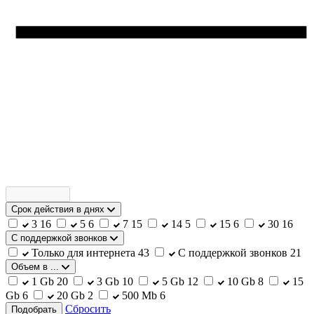
Срок действия в днях
3
16
5
6
7
15
14
5
15
6
30
16
С поддержкой звонков
Только для интернета
43
С поддержкой звонков
21
Объем в ...
1 Gb
20
3 Gb
10
5 Gb
12
10 Gb
8
15
Gb
6
20 Gb
2
500 Mb
6
Сбросить
Подобрать