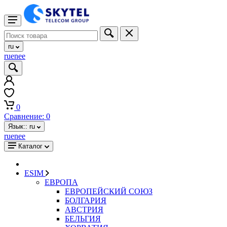
ru
ru
en
ee
0
Сравнение:
0
Язык::
ru
ru
en
ee
Каталог
ESIM
ЕВРОПА
ЕВРОПЕЙСКИЙ СОЮЗ
БОЛГАРИЯ
АВСТРИЯ
БЕЛЬГИЯ