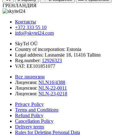
ГРЕНЛАНДИЯ
Контакты
+372 333 55 10
info@skytel24.com
SkyTel OÜ
Country of incorporation: Estonia
Legal address: Lasnamäe 18, 11416 Tallinn
Reg.number:
12926323
VAT: EE101851077
Все лицензии
Лицензия:
NLN16/4388
Лицензия:
NLN-22-0011
Лицензия:
NLN-23-0218
Privacy Policy
Terms and Conditions
Refund Policy
Cancellation Policy
Delivery terms
Rules for Deleting Personal Data