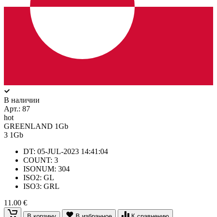
В наличии
Арт.:
87
hot
GREENLAND 1Gb
3
1Gb
DT: 05-JUL-2023 14:41:04
COUNT: 3
ISONUM: 304
ISO2: GL
ISO3: GRL
11.00 €
В корзину
В избранное
К сравнению