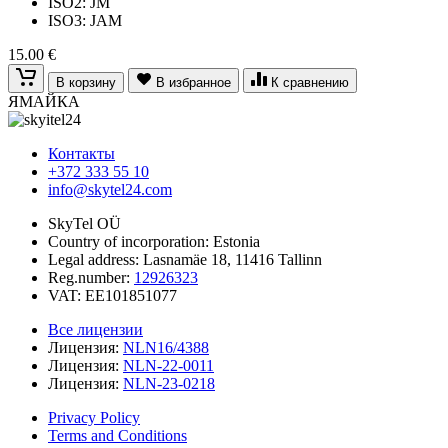
ISO2: JM
ISO3: JAM
15.00 €
В корзину
В избранное
К сравнению
ЯМАЙКА
Контакты
+372 333 55 10
info@skytel24.com
SkyTel OÜ
Country of incorporation: Estonia
Legal address: Lasnamäe 18, 11416 Tallinn
Reg.number:
12926323
VAT: EE101851077
Все лицензии
Лицензия:
NLN16/4388
Лицензия:
NLN-22-0011
Лицензия:
NLN-23-0218
Privacy Policy
Terms and Conditions