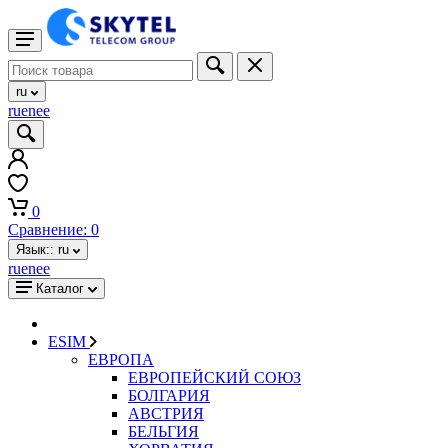
ru
ru
en
ee
0
Сравнение:
0
Язык::
ru
ru
en
ee
Каталог
ESIM
ЕВРОПА
ЕВРОПЕЙСКИЙ СОЮЗ
БОЛГАРИЯ
АВСТРИЯ
БЕЛЬГИЯ