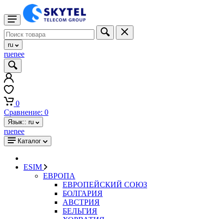
ru
ru
en
ee
0
Сравнение:
0
Язык::
ru
ru
en
ee
Каталог
ESIM
ЕВРОПА
ЕВРОПЕЙСКИЙ СОЮЗ
БОЛГАРИЯ
АВСТРИЯ
БЕЛЬГИЯ