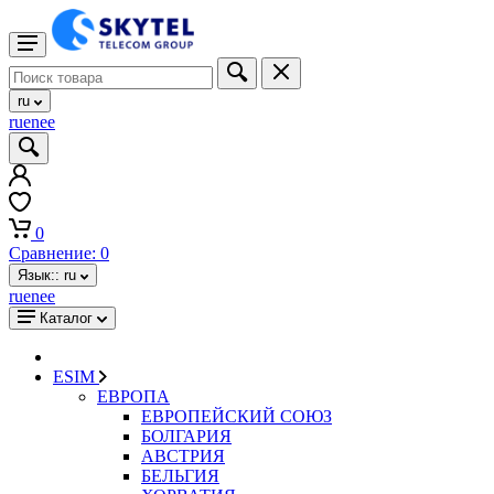
ru
ru
en
ee
0
Сравнение:
0
Язык::
ru
ru
en
ee
Каталог
ESIM
ЕВРОПА
ЕВРОПЕЙСКИЙ СОЮЗ
БОЛГАРИЯ
АВСТРИЯ
БЕЛЬГИЯ