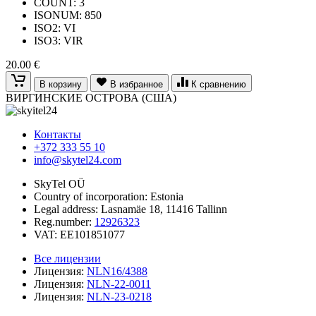
COUNT: 3
ISONUM: 850
ISO2: VI
ISO3: VIR
20.00 €
В корзину
В избранное
К сравнению
ВИРГИНСКИЕ ОСТРОВА (США)
Контакты
+372 333 55 10
info@skytel24.com
SkyTel OÜ
Country of incorporation: Estonia
Legal address: Lasnamäe 18, 11416 Tallinn
Reg.number:
12926323
VAT: EE101851077
Все лицензии
Лицензия:
NLN16/4388
Лицензия:
NLN-22-0011
Лицензия:
NLN-23-0218