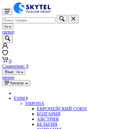
ru
ru
en
ee
0
Сравнение:
0
Язык::
ru
ru
en
ee
Каталог
ESIM
ЕВРОПА
ЕВРОПЕЙСКИЙ СОЮЗ
БОЛГАРИЯ
АВСТРИЯ
БЕЛЬГИЯ