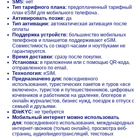
SMS:
нет
Тип тарифного плана:
предоплаченный тарифный
план eSIM для мобильного телефона .
Активировать позже:
да
Тип активации:
автоматическая активация после
оплаты
Поддержка устройств:
большинство мобильных
телефонов и планшетов поддерживают eSIM.
Совместимость со смарт-часами и ноутбуками не
гарантируется.
Время доставки:
сразу после покупки.
Установка:
в приложении или с помощью QR-кода,
отправленного по email.
Технология:
eSIM.
Предназначено для:
повседневного
использования, туристических пакетов и туров «все
включено», туристов и путешественников, цифровых
кочевников и работников на удаленке, блогеров и
онлайн журналистов, бизнес нужд, поездок в отпуск с
семьей и друзьями.
ID/eKYC:
не требуется
Мобильный интернет можно использовать
для:
повседневного использования, международных
интернет-звонков (только онлайн), просмотра веб-
страниц, аудио/видеотрансляций, текстовых