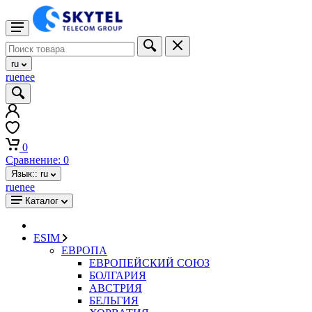
ru
ru
en
ee
0
Сравнение:
0
Язык::
ru
ru
en
ee
Каталог
ESIM
ЕВРОПА
ЕВРОПЕЙСКИЙ СОЮЗ
БОЛГАРИЯ
АВСТРИЯ
БЕЛЬГИЯ