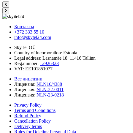
Контакты
+372 333 55 10
info@skytel24.com
SkyTel OÜ
Country of incorporation: Estonia
Legal address: Lasnamäe 18, 11416 Tallinn
Reg.number:
12926323
VAT: EE101851077
Все лицензии
Лицензия:
NLN16/4388
Лицензия:
NLN-22-0011
Лицензия:
NLN-23-0218
Privacy Policy
Terms and Conditions
Refund Policy
Cancellation Policy
Delivery terms
Rules for Deleting Personal Data