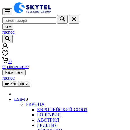
ru
ru
en
ee
0
Сравнение:
0
Язык::
ru
ru
en
ee
Каталог
ESIM
ЕВРОПА
ЕВРОПЕЙСКИЙ СОЮЗ
БОЛГАРИЯ
АВСТРИЯ
БЕЛЬГИЯ