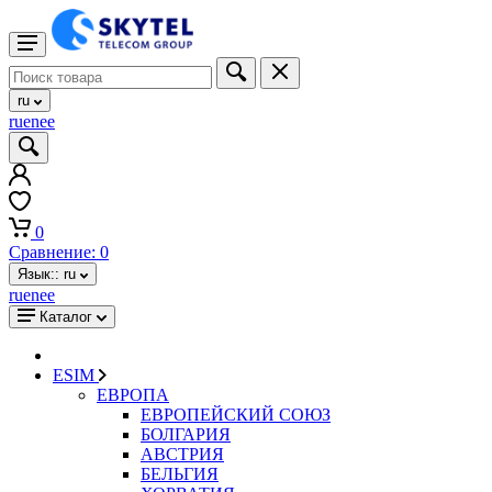
ru
ru
en
ee
0
Сравнение:
0
Язык::
ru
ru
en
ee
Каталог
ESIM
ЕВРОПА
ЕВРОПЕЙСКИЙ СОЮЗ
БОЛГАРИЯ
АВСТРИЯ
БЕЛЬГИЯ