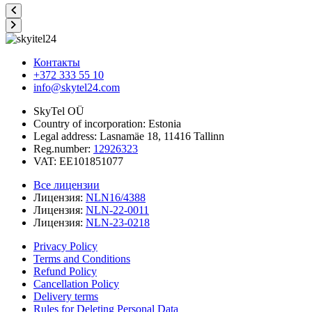
Контакты
+372 333 55 10
info@skytel24.com
SkyTel OÜ
Country of incorporation: Estonia
Legal address: Lasnamäe 18, 11416 Tallinn
Reg.number:
12926323
VAT: EE101851077
Все лицензии
Лицензия:
NLN16/4388
Лицензия:
NLN-22-0011
Лицензия:
NLN-23-0218
Privacy Policy
Terms and Conditions
Refund Policy
Cancellation Policy
Delivery terms
Rules for Deleting Personal Data