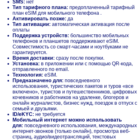
SMS:
нет
Тип тарифного плана:
предоплаченный тарифный
план eSIM для мобильного телефона .
Активировать позже:
да
Тип активации:
автоматическая активация после
оплаты
Поддержка устройств:
большинство мобильных
телефонов и планшетов поддерживают eSIM.
Совместимость со смарт-часами и ноутбуками не
гарантируется.
Время доставки:
сразу после покупки.
Установка:
в приложении или с помощью QR-кода,
отправленного по email.
Технология:
eSIM.
Предназначено для:
повседневного
использования, туристических пакетов и туров «все
включено», туристов и путешественников, цифровых
кочевников и работников на удаленке, блогеров и
онлайн журналистов, бизнес нужд, поездок в отпуск с
семьей и друзьями.
ID/eKYC:
не требуется
Мобильный интернет можно использовать
для:
повседневного использования, международных
интернет-звонков (только онлайн), просмотра веб-
страниц, аудио/видеотрансляций, текстовых