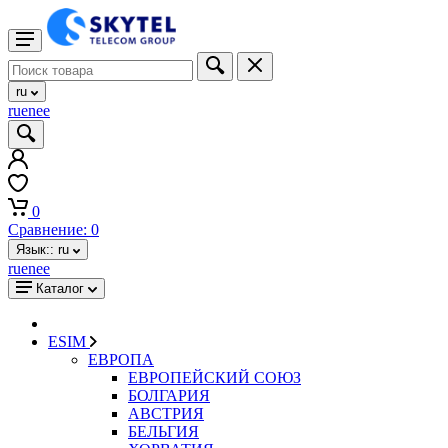
ru
ru
en
ee
0
Сравнение:
0
Язык::
ru
ru
en
ee
Каталог
ESIM
ЕВРОПА
ЕВРОПЕЙСКИЙ СОЮЗ
БОЛГАРИЯ
АВСТРИЯ
БЕЛЬГИЯ