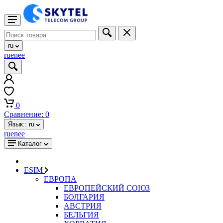
ru
ru
en
ee
0
Сравнение:
0
Язык::
ru
ru
en
ee
Каталог
ESIM
ЕВРОПА
ЕВРОПЕЙСКИЙ СОЮЗ
БОЛГАРИЯ
АВСТРИЯ
БЕЛЬГИЯ