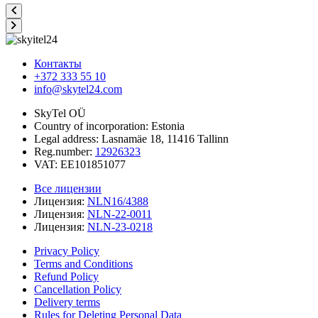
Контакты
+372 333 55 10
info@skytel24.com
SkyTel OÜ
Country of incorporation: Estonia
Legal address: Lasnamäe 18, 11416 Tallinn
Reg.number:
12926323
VAT: EE101851077
Все лицензии
Лицензия:
NLN16/4388
Лицензия:
NLN-22-0011
Лицензия:
NLN-23-0218
Privacy Policy
Terms and Conditions
Refund Policy
Cancellation Policy
Delivery terms
Rules for Deleting Personal Data