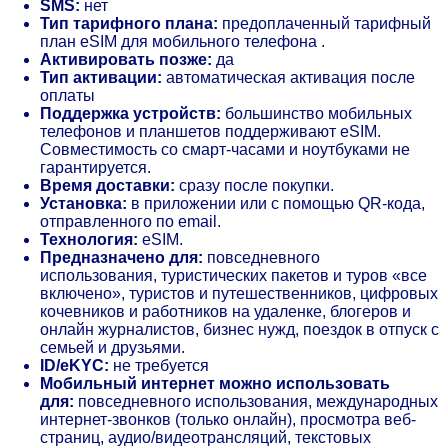
SMS:
нет
Тип тарифного плана:
предоплаченный тарифный
план eSIM для мобильного телефона .
Активировать позже:
да
Тип активации:
автоматическая активация после
оплаты
Поддержка устройств:
большинство мобильных
телефонов и планшетов поддерживают eSIM.
Совместимость со смарт-часами и ноутбуками не
гарантируется.
Время доставки:
сразу после покупки.
Установка:
в приложении или с помощью QR-кода,
отправленного по email.
Технология:
eSIM.
Предназначено для:
повседневного
использования, туристических пакетов и туров «все
включено», туристов и путешественников, цифровых
кочевников и работников на удаленке, блогеров и
онлайн журналистов, бизнес нужд, поездок в отпуск с
семьей и друзьями.
ID/eKYC:
не требуется
Мобильный интернет можно использовать
для:
повседневного использования, международных
интернет-звонков (только онлайн), просмотра веб-
страниц, аудио/видеотрансляций, текстовых