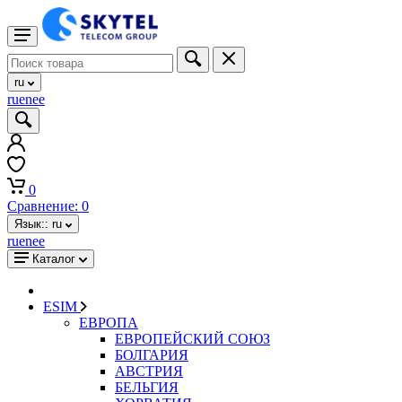
ru
ru
en
ee
0
Сравнение:
0
Язык::
ru
ru
en
ee
Каталог
ESIM
ЕВРОПА
ЕВРОПЕЙСКИЙ СОЮЗ
БОЛГАРИЯ
АВСТРИЯ
БЕЛЬГИЯ