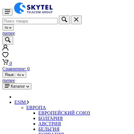
ru
ru
en
ee
0
Сравнение:
0
Язык::
ru
ru
en
ee
Каталог
ESIM
ЕВРОПА
ЕВРОПЕЙСКИЙ СОЮЗ
БОЛГАРИЯ
АВСТРИЯ
БЕЛЬГИЯ