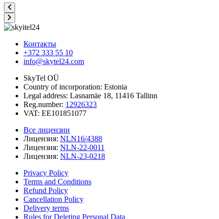
Контакты
+372 333 55 10
info@skytel24.com
SkyTel OÜ
Country of incorporation: Estonia
Legal address: Lasnamäe 18, 11416 Tallinn
Reg.number:
12926323
VAT: EE101851077
Все лицензии
Лицензия:
NLN16/4388
Лицензия:
NLN-22-0011
Лицензия:
NLN-23-0218
Privacy Policy
Terms and Conditions
Refund Policy
Cancellation Policy
Delivery terms
Rules for Deleting Personal Data