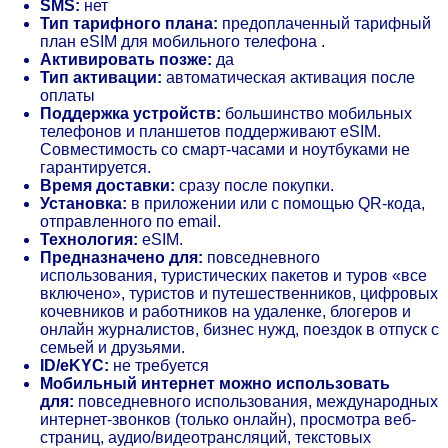
SMS:
нет
Тип тарифного плана:
предоплаченный тарифный
план eSIM для мобильного телефона .
Активировать позже:
да
Тип активации:
автоматическая активация после
оплаты
Поддержка устройств:
большинство мобильных
телефонов и планшетов поддерживают eSIM.
Совместимость со смарт-часами и ноутбуками не
гарантируется.
Время доставки:
сразу после покупки.
Установка:
в приложении или с помощью QR-кода,
отправленного по email.
Технология:
eSIM.
Предназначено для:
повседневного
использования, туристических пакетов и туров «все
включено», туристов и путешественников, цифровых
кочевников и работников на удаленке, блогеров и
онлайн журналистов, бизнес нужд, поездок в отпуск с
семьей и друзьями.
ID/eKYC:
не требуется
Мобильный интернет можно использовать
для:
повседневного использования, международных
интернет-звонков (только онлайн), просмотра веб-
страниц, аудио/видеотрансляций, текстовых