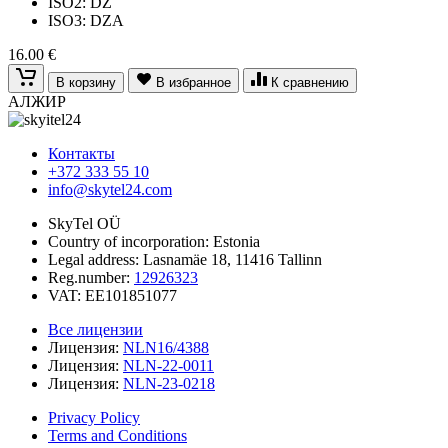
ISO2: DZ
ISO3: DZA
16.00 €
В корзину
В избранное
К сравнению
АЛЖИР
Контакты
+372 333 55 10
info@skytel24.com
SkyTel OÜ
Country of incorporation: Estonia
Legal address: Lasnamäe 18, 11416 Tallinn
Reg.number:
12926323
VAT: EE101851077
Все лицензии
Лицензия:
NLN16/4388
Лицензия:
NLN-22-0011
Лицензия:
NLN-23-0218
Privacy Policy
Terms and Conditions