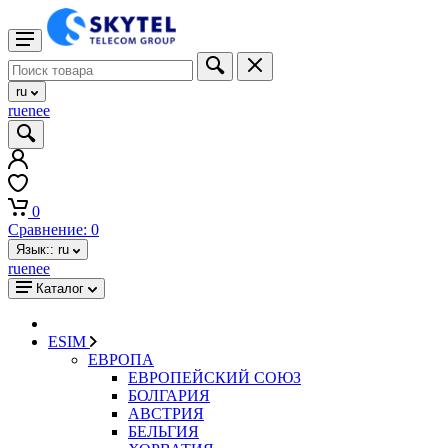
ru
ru
en
ee
0
Сравнение:
0
Язык::
ru
ru
en
ee
Каталог
ESIM
ЕВРОПА
ЕВРОПЕЙСКИЙ СОЮЗ
БОЛГАРИЯ
АВСТРИЯ
БЕЛЬГИЯ