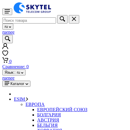
ru
ru
en
ee
0
Сравнение:
0
Язык::
ru
ru
en
ee
Каталог
ESIM
ЕВРОПА
ЕВРОПЕЙСКИЙ СОЮЗ
БОЛГАРИЯ
АВСТРИЯ
БЕЛЬГИЯ