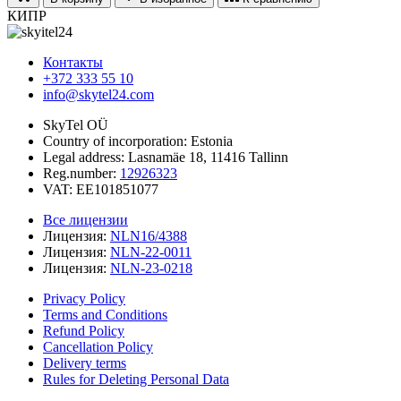
КИПР
Контакты
+372 333 55 10
info@skytel24.com
SkyTel OÜ
Country of incorporation: Estonia
Legal address: Lasnamäe 18, 11416 Tallinn
Reg.number:
12926323
VAT: EE101851077
Все лицензии
Лицензия:
NLN16/4388
Лицензия:
NLN-22-0011
Лицензия:
NLN-23-0218
Privacy Policy
Terms and Conditions
Refund Policy
Cancellation Policy
Delivery terms
Rules for Deleting Personal Data