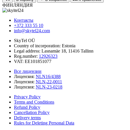
ФИНЛЯНДИЯ
Контакты
+372 333 55 10
info@skytel24.com
SkyTel OÜ
Country of incorporation: Estonia
Legal address: Lasnamäe 18, 11416 Tallinn
Reg.number:
12926323
VAT: EE101851077
Все лицензии
Лицензия:
NLN16/4388
Лицензия:
NLN-22-0011
Лицензия:
NLN-23-0218
Privacy Policy
Terms and Conditions
Refund Policy
Cancellation Policy
Delivery terms
Rules for Deleting Personal Data