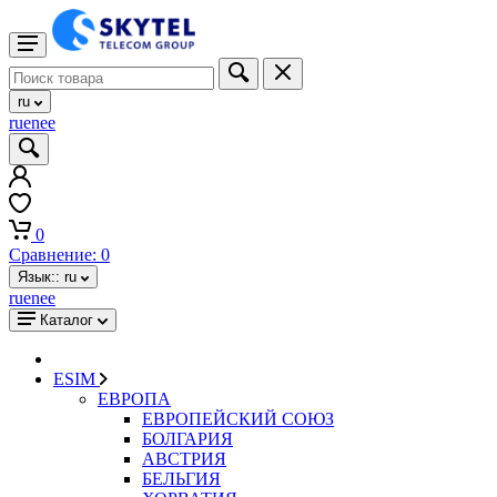
ru
ru
en
ee
0
Сравнение:
0
Язык::
ru
ru
en
ee
Каталог
ESIM
ЕВРОПА
ЕВРОПЕЙСКИЙ СОЮЗ
БОЛГАРИЯ
АВСТРИЯ
БЕЛЬГИЯ