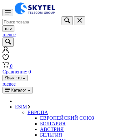
ru
ru
en
ee
0
Сравнение:
0
Язык::
ru
ru
en
ee
Каталог
ESIM
ЕВРОПА
ЕВРОПЕЙСКИЙ СОЮЗ
БОЛГАРИЯ
АВСТРИЯ
БЕЛЬГИЯ