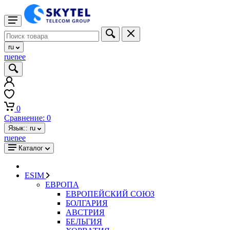
ru
ru
en
ee
0
Сравнение:
0
Язык::
ru
ru
en
ee
Каталог
ESIM
ЕВРОПА
ЕВРОПЕЙСКИЙ СОЮЗ
БОЛГАРИЯ
АВСТРИЯ
БЕЛЬГИЯ