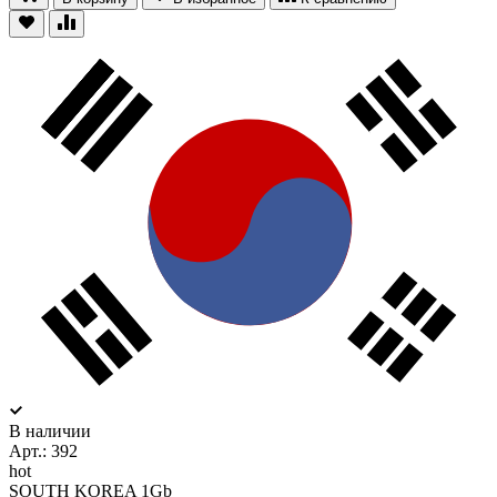
В наличии
Арт.:
392
hot
SOUTH KOREA 1Gb