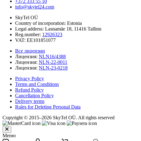
+372 333 55 10
info@skytel24.com
SkyTel OÜ
Country of incorporation: Estonia
Legal address: Lasnamäe 18, 11416 Tallinn
Reg.number:
12926323
VAT: EE101851077
Все лицензии
Лицензия:
NLN16/4388
Лицензия:
NLN-22-0011
Лицензия:
NLN-23-0218
Privacy Policy
Terms and Conditions
Refund Policy
Cancellation Policy
Delivery terms
Rules for Deleting Personal Data
Copyright © 2015–2026 SkyTel OÜ. All rights reserved
Меню