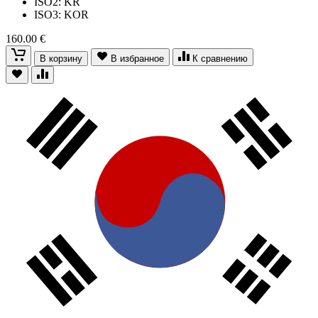
ISO2: KR
ISO3: KOR
160.00 €
В корзину
В избранное
К сравнению