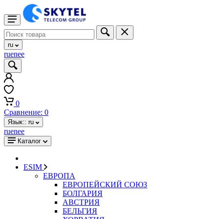
ru
ru
en
ee
0
Сравнение:
0
Язык::
ru
ru
en
ee
Каталог
ESIM
ЕВРОПА
ЕВРОПЕЙСКИЙ СОЮЗ
БОЛГАРИЯ
АВСТРИЯ
БЕЛЬГИЯ