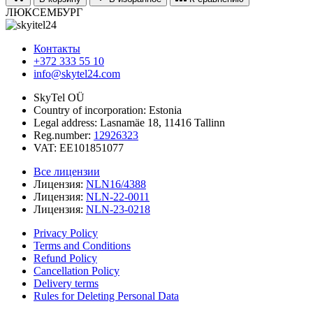
ЛЮКСЕМБУРГ
Контакты
+372 333 55 10
info@skytel24.com
SkyTel OÜ
Country of incorporation: Estonia
Legal address: Lasnamäe 18, 11416 Tallinn
Reg.number:
12926323
VAT: EE101851077
Все лицензии
Лицензия:
NLN16/4388
Лицензия:
NLN-22-0011
Лицензия:
NLN-23-0218
Privacy Policy
Terms and Conditions
Refund Policy
Cancellation Policy
Delivery terms
Rules for Deleting Personal Data