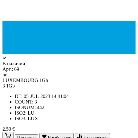
В наличии
Арт.:
69
hot
LUXEMBOURG 1Gb
3
1Gb
DT: 05-JUL-2023 14:41:04
COUNT: 3
ISONUM: 442
ISO2: LU
ISO3: LUX
2.50 €
В корзину
В избранное
К сравнению