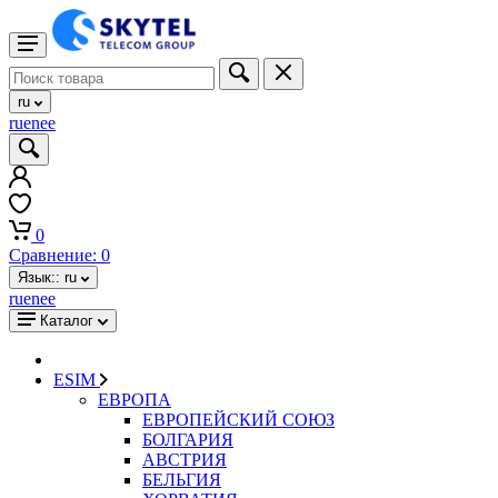
ru
ru
en
ee
0
Сравнение:
0
Язык::
ru
ru
en
ee
Каталог
ESIM
ЕВРОПА
ЕВРОПЕЙСКИЙ СОЮЗ
БОЛГАРИЯ
АВСТРИЯ
БЕЛЬГИЯ