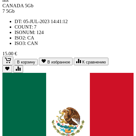
hot
CANADA 5Gb
7
5Gb
DT: 05-JUL-2023 14:41:12
COUNT: 7
ISONUM: 124
ISO2: CA
ISO3: CAN
15.00 €
В корзину
В избранное
К сравнению