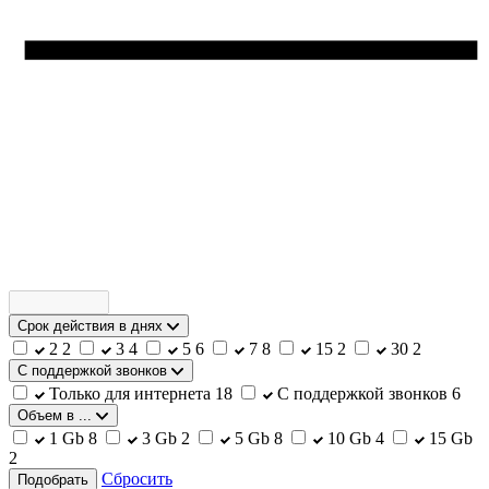
Срок действия в днях
2
2
3
4
5
6
7
8
15
2
30
2
С поддержкой звонков
Только для интернета
18
С поддержкой звонков
6
Объем в ...
1 Gb
8
3 Gb
2
5 Gb
8
10 Gb
4
15 Gb
2
Сбросить
Подобрать