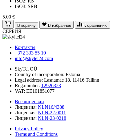
ISO2: RS
ISO3: SRB
5.00 €
В корзину
В избранное
К сравнению
СЕРБИЯ
Контакты
+372 333 55 10
info@skytel24.com
SkyTel OÜ
Country of incorporation: Estonia
Legal address: Lasnamäe 18, 11416 Tallinn
Reg.number:
12926323
VAT: EE101851077
Все лицензии
Лицензия:
NLN16/4388
Лицензия:
NLN-22-0011
Лицензия:
NLN-23-0218
Privacy Policy
Terms and Conditions