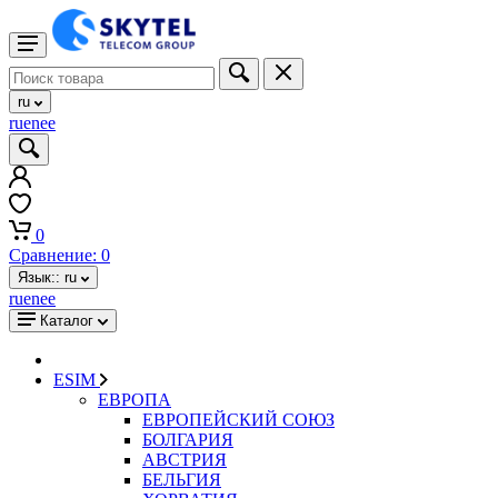
ru
ru
en
ee
0
Сравнение:
0
Язык::
ru
ru
en
ee
Каталог
ESIM
ЕВРОПА
ЕВРОПЕЙСКИЙ СОЮЗ
БОЛГАРИЯ
АВСТРИЯ
БЕЛЬГИЯ