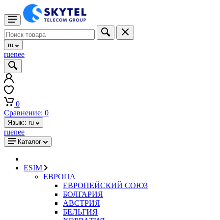
ru
ru
en
ee
0
Сравнение:
0
Язык::
ru
ru
en
ee
Каталог
ESIM
ЕВРОПА
ЕВРОПЕЙСКИЙ СОЮЗ
БОЛГАРИЯ
АВСТРИЯ
БЕЛЬГИЯ