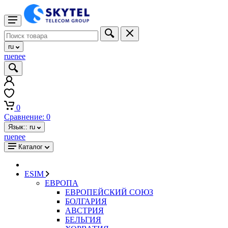
ru
ru
en
ee
0
Сравнение:
0
Язык::
ru
ru
en
ee
Каталог
ESIM
ЕВРОПА
ЕВРОПЕЙСКИЙ СОЮЗ
БОЛГАРИЯ
АВСТРИЯ
БЕЛЬГИЯ