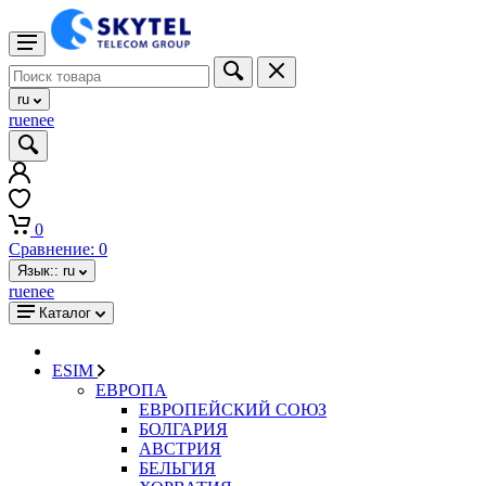
ru
ru
en
ee
0
Сравнение:
0
Язык::
ru
ru
en
ee
Каталог
ESIM
ЕВРОПА
ЕВРОПЕЙСКИЙ СОЮЗ
БОЛГАРИЯ
АВСТРИЯ
БЕЛЬГИЯ