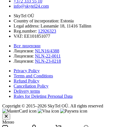
+372 333 55 10
info@skytel24.com
SkyTel OÜ
Country of incorporation: Estonia
Legal address: Lasnamäe 18, 11416 Tallinn
Reg.number:
12926323
VAT: EE101851077
Все лицензии
Лицензия:
NLN16/4388
Лицензия:
NLN-22-0011
Лицензия:
NLN-23-0218
Privacy Policy
Terms and Conditions
Refund Policy
Cancellation Policy
Delivery terms
Rules for Deleting Personal Data
Copyright © 2015–2026 SkyTel OÜ. All rights reserved
Меню