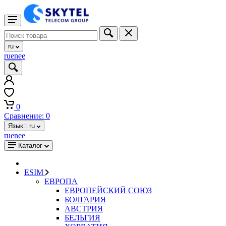
ru
ru
en
ee
0
Сравнение:
0
Язык::
ru
ru
en
ee
Каталог
ESIM
ЕВРОПА
ЕВРОПЕЙСКИЙ СОЮЗ
БОЛГАРИЯ
АВСТРИЯ
БЕЛЬГИЯ